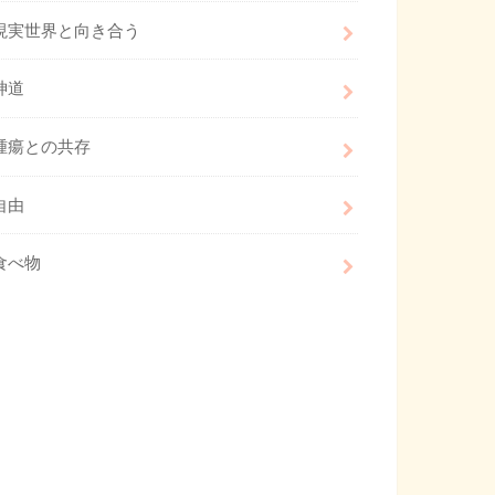
現実世界と向き合う
神道
腫瘍との共存
自由
食べ物