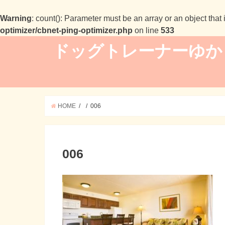
Warning
: count(): Parameter must be an array or an object tha
optimizer/cbnet-ping-optimizer.php
on line
533
ドッグトレーナーゆか
HOME
006
006