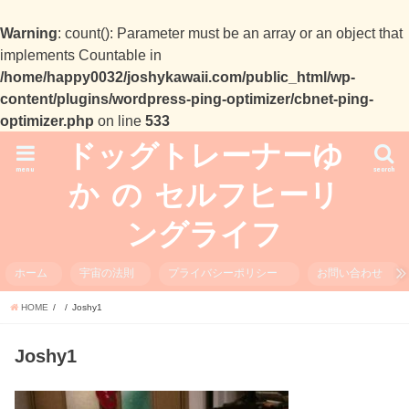
Warning
: count(): Parameter must be an array or an object that
implements Countable in
/home/happy0032/joshykawaii.com/public_html/wp-
content/plugins/wordpress-ping-optimizer/cbnet-ping-
optimizer.php
on line
533
ドッグトレーナーゆ
menu
search
か の セルフヒーリ
ングライフ
ホーム
宇宙の法則
プライバシーポリシー
お問い合わせ
HOME
Joshy1
Joshy1