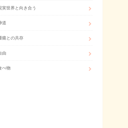
現実世界と向き合う
神道
腫瘍との共存
自由
食べ物