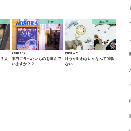
物
お金
心の声
2018.1.14
2018.4.11
？？犬
本当に食べたいものを選んで
叶うか叶わないかなんて関係
１
いますか？？
ない