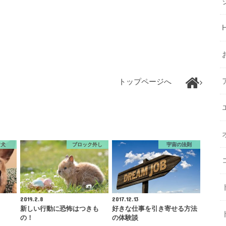
トップページへ
ア犬
ブロック外し
宇宙の法則
2019.2.8
2017.12.13
新しい行動に恐怖はつきも
好きな仕事を引き寄せる方法
の！
の体験談