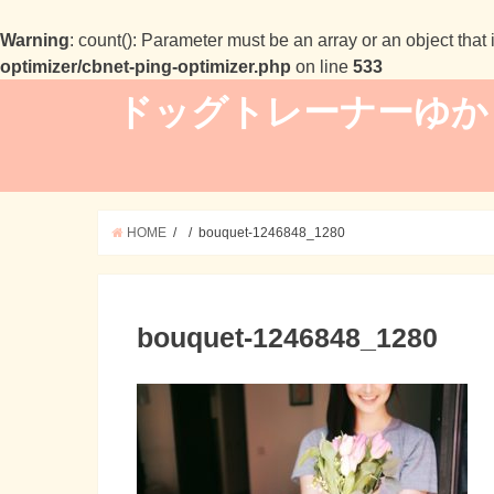
Warning
: count(): Parameter must be an array or an object tha
optimizer/cbnet-ping-optimizer.php
on line
533
ドッグトレーナーゆか
HOME
bouquet-1246848_1280
bouquet-1246848_1280