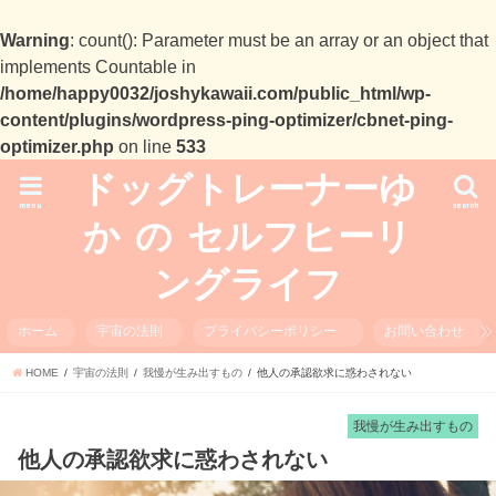
Warning
: count(): Parameter must be an array or an object that
implements Countable in
/home/happy0032/joshykawaii.com/public_html/wp-
content/plugins/wordpress-ping-optimizer/cbnet-ping-
optimizer.php
on line
533
ドッグトレーナーゆ
menu
search
か の セルフヒーリ
ングライフ
ホーム
宇宙の法則
プライバシーポリシー
お問い合わせ
HOME
宇宙の法則
我慢が生み出すもの
他人の承認欲求に惑わされない
我慢が生み出すもの
他人の承認欲求に惑わされない