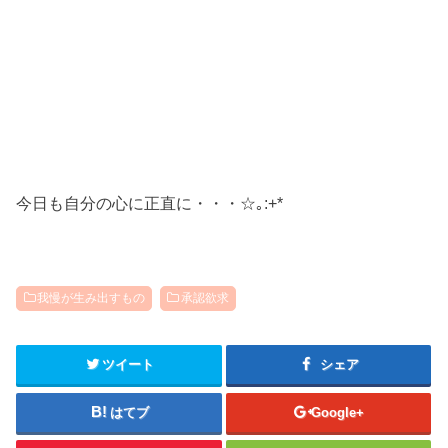
今日も自分の心に正直に・・・☆｡:+*
我慢が生み出すもの
承認欲求
ツイート
シェア
はてブ
Google+