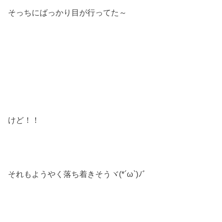
そっちにばっかり目が行ってた～
けど！！
それもようやく落ち着きそうヾ(*´ω`)ﾉﾞ