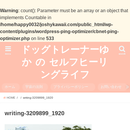
Warning
: count(): Parameter must be an array or an object that
implements Countable in
/home/happy0032/joshykawaii.com/public_html/wp-
content/plugins/wordpress-ping-optimizer/cbnet-ping-
optimizer.php
on line
533
ドッグトレーナーゆ
menu
search
か の セルフヒーリ
ングライフ
ホーム
宇宙の法則
プライバシーポリシー
お問い合わせ
HOME
writing-3209899_1920
writing-3209899_1920