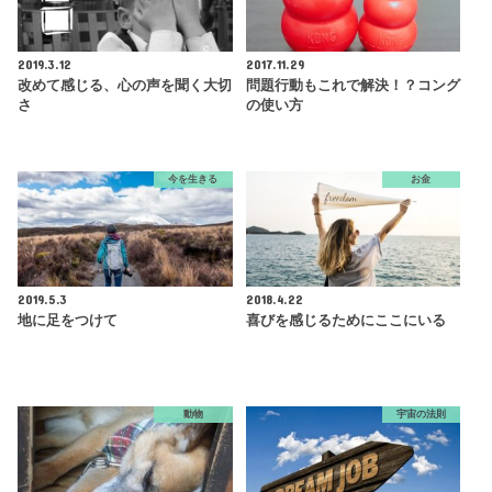
2019.3.12
2017.11.29
改めて感じる、心の声を聞く大切
問題行動もこれで解決！？コング
さ
の使い方
今を生きる
お金
2019.5.3
2018.4.22
地に足をつけて
喜びを感じるためにここにいる
動物
宇宙の法則