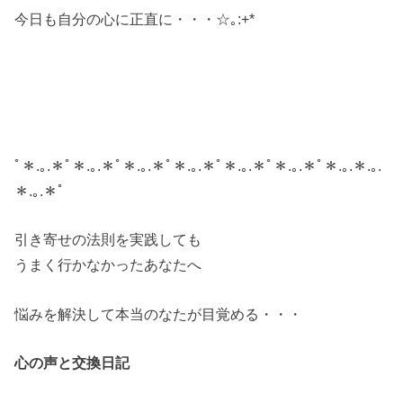
今日も自分の心に正直に・・・☆｡:+*
ﾟ＊.｡.＊ﾟ＊.｡.＊ﾟ＊.｡.＊ﾟ＊.｡.＊ﾟ＊.｡.＊ﾟ＊.｡.＊ﾟ＊.｡.＊.｡.
＊.｡.＊ﾟ
引き寄せの法則を実践しても
うまく行かなかったあなたへ
悩みを解決して本当のなたが目覚める・・・
心の声と交換日記