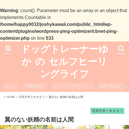
Warning
: count(): Parameter must be an array or an object that
implements Countable in
/home/happy0032/joshykawaii.com/public_html/wp-
content/plugins/wordpress-ping-optimizer/cbnet-ping-
optimizer.php
on line
533
ドッグトレーナーゆ
menu
search
か の セルフヒーリ
ングライフ
ホーム
宇宙の法則
プライバシーポリシー
お問い合わせ
HOME
現実世界と向き合う
翼のない妖精の名前は人間
現実世界と向き合う
翼のない妖精の名前は人間