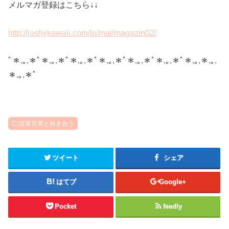
メルマガ登録はこちら↓↓
http://joshykawaii.com/lp/mailmagazin02/
ﾟ＊.｡.＊ﾟ＊.｡.＊ﾟ＊.｡.＊ﾟ＊.｡.＊ﾟ＊.｡.＊ﾟ＊.｡.＊ﾟ＊.｡.＊.｡.
＊.｡.＊ﾟ
現実世界と向き合う
ツイート
シェア
はてブ
Google+
Pocket
feedly