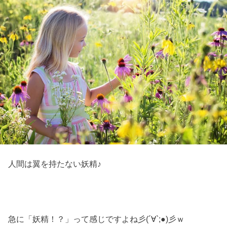
人間は翼を持たない妖精♪
急に「妖精！？」って感じですよね彡(´∀`;●)彡ｗ