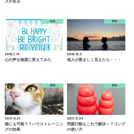
スがある
動物
動物
2018.3.19
2018.10.5
心の声を物質に変えてみた
他人が羨ましく見えたら・・・
動物
動物
2017.11.21
2017.11.29
猫にも可能？？ハウストレーニン
問題行動もこれで解決！？コング
グの効果
の使い方