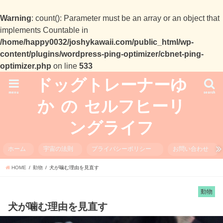
Warning
: count(): Parameter must be an array or an object that
implements Countable in
/home/happy0032/joshykawaii.com/public_html/wp-
content/plugins/wordpress-ping-optimizer/cbnet-ping-
optimizer.php
on line
533
ドッグトレーナーゆ
menu
search
か の セルフヒーリ
ングライフ
ホーム
宇宙の法則
プライバシーポリシー
お問い合わせ
HOME
動物
犬が噛む理由を見直す
動物
犬が噛む理由を見直す