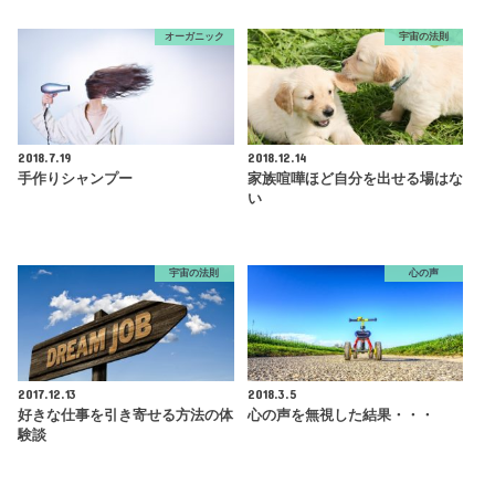
オーガニック
宇宙の法則
2018.7.19
2018.12.14
手作りシャンプー
家族喧嘩ほど自分を出せる場はな
い
宇宙の法則
心の声
2017.12.13
2018.3.5
好きな仕事を引き寄せる方法の体
心の声を無視した結果・・・
験談