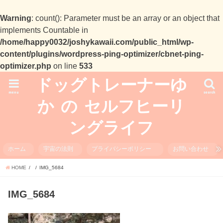
Warning
: count(): Parameter must be an array or an object that
implements Countable in
/home/happy0032/joshykawaii.com/public_html/wp-
content/plugins/wordpress-ping-optimizer/cbnet-ping-
optimizer.php
on line
533
ドッグトレーナーゆ
menu
search
か の セルフヒーリ
ングライフ
ホーム
宇宙の法則
プライバシーポリシー
お問い合わせ
HOME
IMG_5684
IMG_5684