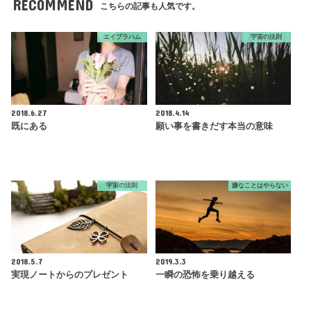
RECOMMEND
こちらの記事も人気です。
エイブラハム
宇宙の法則
2018.6.27
2018.4.14
既にある
願い事を書きだす本当の意味
宇宙の法則
嫌なことはやらない
2018.5.7
2019.3.3
実現ノートからのプレゼント
一瞬の恐怖を乗り越える