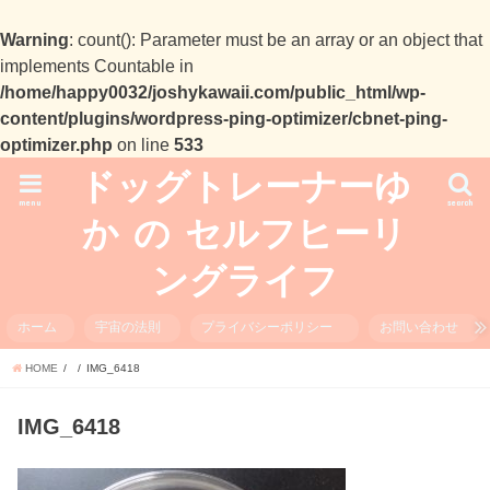
Warning
: count(): Parameter must be an array or an object that
implements Countable in
/home/happy0032/joshykawaii.com/public_html/wp-
content/plugins/wordpress-ping-optimizer/cbnet-ping-
optimizer.php
on line
533
ドッグトレーナーゆ
menu
search
か の セルフヒーリ
ングライフ
ホーム
宇宙の法則
プライバシーポリシー
お問い合わせ
HOME
IMG_6418
IMG_6418