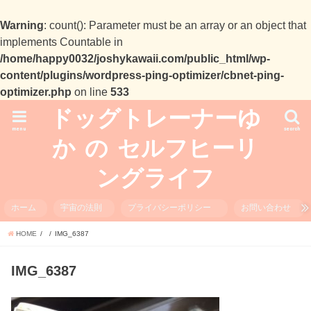
Warning
: count(): Parameter must be an array or an object that
implements Countable in
/home/happy0032/joshykawaii.com/public_html/wp-
content/plugins/wordpress-ping-optimizer/cbnet-ping-
optimizer.php
on line
533
ドッグトレーナーゆ
menu
search
か の セルフヒーリ
ングライフ
ホーム
宇宙の法則
プライバシーポリシー
お問い合わせ
HOME
IMG_6387
IMG_6387