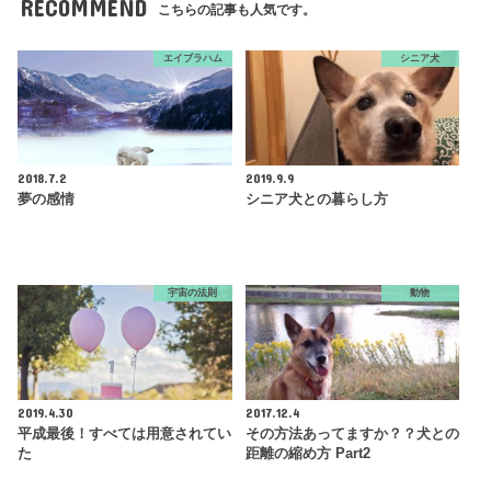
RECOMMEND
こちらの記事も人気です。
エイブラハム
シニア犬
2018.7.2
2019.9.9
夢の感情
シニア犬との暮らし方
宇宙の法則
動物
2019.4.30
2017.12.4
平成最後！すべては用意されてい
その方法あってますか？？犬との
た
距離の縮め方 Part2