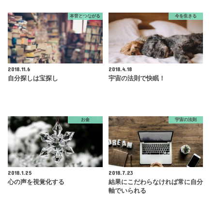
本音とつながる
今を生きる
2018.11.6
2018.4.18
自分探しは宝探し
宇宙の法則で快眠！
お金
宇宙の法則
2018.1.25
2018.7.23
心の声を視覚化する
結果にこだわらなければ常に自分
軸でいられる