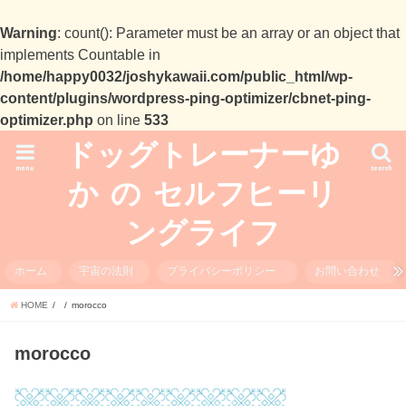
Warning
: count(): Parameter must be an array or an object that
implements Countable in
/home/happy0032/joshykawaii.com/public_html/wp-
content/plugins/wordpress-ping-optimizer/cbnet-ping-
optimizer.php
on line
533
ドッグトレーナーゆ
menu
search
か の セルフヒーリ
ングライフ
ホーム
宇宙の法則
プライバシーポリシー
お問い合わせ
HOME
morocco
morocco