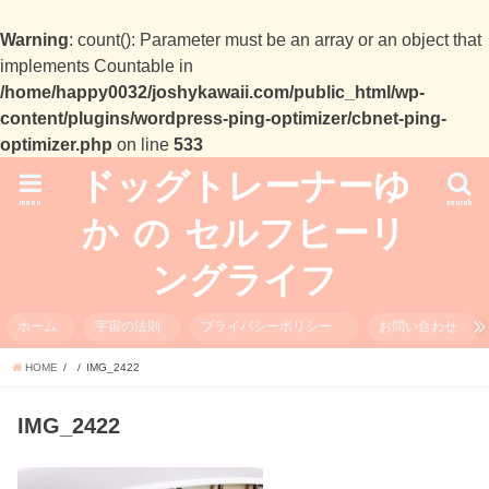
Warning
: count(): Parameter must be an array or an object that
implements Countable in
/home/happy0032/joshykawaii.com/public_html/wp-
content/plugins/wordpress-ping-optimizer/cbnet-ping-
optimizer.php
on line
533
ドッグトレーナーゆ
menu
search
か の セルフヒーリ
ングライフ
ホーム
宇宙の法則
プライバシーポリシー
お問い合わせ
HOME
IMG_2422
IMG_2422