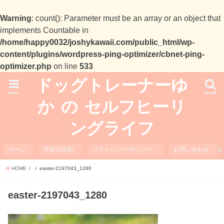
Warning
: count(): Parameter must be an array or an object that
implements Countable in
/home/happy0032/joshykawaii.com/public_html/wp-
content/plugins/wordpress-ping-optimizer/cbnet-ping-
optimizer.php
on line
533
ドッグトレーナーゆ
menu
search
か の セルフヒーリ
ングライフ
ホーム
宇宙の法則
プライバシーポリシー
お問い合わせ
HOME
easter-2197043_1280
easter-2197043_1280