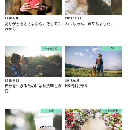
2019.6.11
2018.10.27
ありがとうとさよなら。そしてこ
ぷぅちゃん、旅立ちました。
れから！
今を生きる
HSP
2018.9.26
2019.6.18
自分を生きるためには反抗期も必
HSPはお守り
要
お金
今を生きる