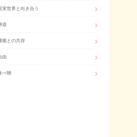
現実世界と向き合う
神道
腫瘍との共存
自由
食べ物