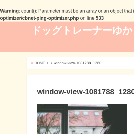
Warning
: count(): Parameter must be an array or an object tha
optimizer/cbnet-ping-optimizer.php
on line
533
ドッグトレーナーゆか
HOME
window-view-1081788_1280
window-view-1081788_128