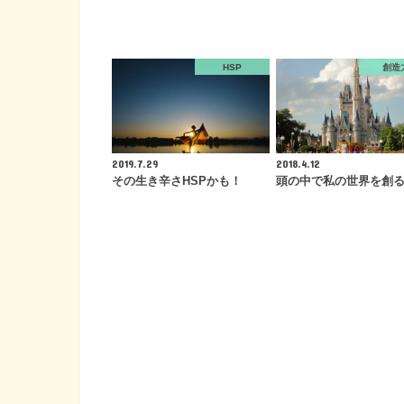
HSP
創造
2019.7.29
2018.4.12
その生き辛さHSPかも！
頭の中で私の世界を創