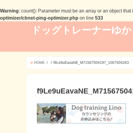
Warning
: count(): Parameter must be an array or an object tha
optimizer/cbnet-ping-optimizer.php
on line
533
ドッグトレーナーゆか
HOME
f9Le9uEavaNE_M71567504197_1567504263
f9Le9uEavaNE_M71567504