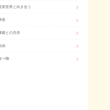
現実世界と向き合う
神道
腫瘍との共存
自由
食べ物